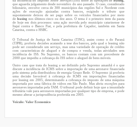
da incidência do Imposto Sobre Serviços (ISS) sobre as operações de
leasing
,
que aguarda julgamento desde novembro do ano passado. O caso, considerado
bilionário, envolve cerca de 300 municípios das regiões Sul e Nordeste com
ações de execução ajuizadas contra bancos, exigindo o tributo que
supostamente deixou de ser pago sobre os veículos financiados por meio
de
leasing
nos últimos cinco ou dez anos. O tema é o primeiro item da pauta
de hoje em dois processos: uma ação movida pelo município catarinense de
Itajaí contra o Banco Fiat, e pela prefeitura de Caçador, também em Santa
Catarina, contra o HSBC.
O Tribunal de Justiça de Santa Catarina (TJSC), assim como o do Paraná
(TJPR), proferiu decisões acatando a tese dos bancos, pela qual o
leasing
não
pode ser considerado um serviço, mas uma variedade de operação de crédito
com características de aluguel e de compra e venda, todas atividades sem
incidência de ISS. No Supremo, os bancos contam com um precedente de
2000 que impediu a cobrança do ISS sobre o aluguel de bens móveis.
Outro caso que trata do
leasing
a ser definido pelo Supremo amanhã é o que
discute a incidência de ICMS sobre a importação de uma aeronave financiada
pelo sistema pela distribuidora de energia Grupo Rede. O Supremo já proferiu
uma decisão favorável à cobrança do ICMS em importações financiadas
por
leasing
em 2005, determinando a cobrança do imposto de uma máquina
importada por uma fábrica de vidros em São Paulo. Mas abriu exceções para
aeronaves importadas pela TAM. O tribunal pode definir hoje que a imunidade
tributária vale para aeronaves importadas por qualquer tipo de empresa, e pode
mesmo alterar a jurisprudência proferida em 2005.
Veículo: Valor Economico