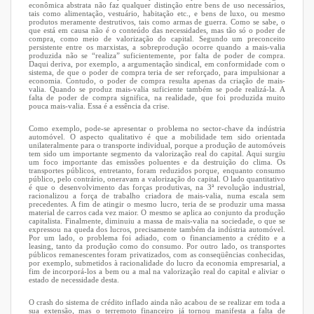
econômica abstrata não faz qualquer distinção entre bens de uso necessários,
tais como alimentação, vestuário, habitação etc., e bens de luxo, ou mesmo
produtos meramente destrutivos, tais como armas de guerra. Como se sabe, o
que está em causa não é o conteúdo das necessidades, mas tão só o poder de
compra, como meio de valorização do capital. Segundo um preconceito
persistente entre os marxistas, a sobreprodução ocorre quando a mais-valia
produzida não se “realiza” suficientemente, por falta de poder de compra.
Daqui deriva, por exemplo, a argumentação sindical, em conformidade com o
sistema, de que o poder de compra teria de ser reforçado, para impulsionar a
economia. Contudo, o poder de compra resulta apenas da criação de mais-
valia. Quando se produz mais-valia suficiente também se pode realizá-la. A
falta de poder de compra significa, na realidade, que foi produzida muito
pouca mais-valia. Essa é a essência da crise.
Como exemplo, pode-se apresentar o problema no sector-chave da indústria
automóvel. O aspecto qualitativo é que a mobilidade tem sido orientada
unilateralmente para o transporte individual, porque a produção de automóveis
tem sido um importante segmento da valorização real do capital. Aqui surgiu
um foco importante das emissões poluentes e da destruição do clima. Os
transportes públicos, entretanto, foram reduzidos porque, enquanto consumo
público, pelo contrário, oneravam a valorização do capital. O lado quantitativo
é que o desenvolvimento das forças produtivas, na 3ª revolução industrial,
racionalizou a força de trabalho criadora de mais-valia, numa escala sem
precedentes. A fim de atingir o mesmo lucro, teria de se produzir uma massa
material de carros cada vez maior. O mesmo se aplica ao conjunto da produção
capitalista. Finalmente, diminuiu a massa de mais-valia na sociedade, o que se
expressou na queda dos lucros, precisamente também da indústria automóvel.
Por um lado, o problema foi adiado, com o financiamento a crédito e a
leasing, tanto da produção como do consumo. Por outro lado, os transportes
públicos remanescentes foram privatizados, com as conseqüências conhecidas,
por exemplo, submetidos à racionalidade do lucro da economia empresarial, a
fim de incorporá-los a bem ou a mal na valorização real do capital e aliviar o
estado de necessidade desta.
O crash do sistema de crédito inflado ainda não acabou de se realizar em toda a
sua extensão, mas o terremoto financeiro já tornou manifesta a falta de