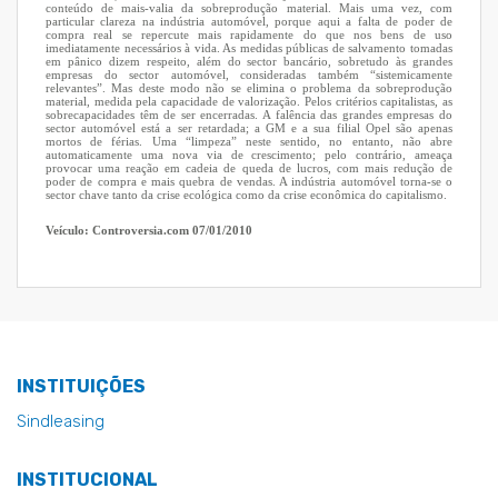
conteúdo de mais-valia da sobreprodução material. Mais uma vez, com
particular clareza na indústria automóvel, porque aqui a falta de poder de
compra real se repercute mais rapidamente do que nos bens de uso
imediatamente necessários à vida. As medidas públicas de salvamento tomadas
em pânico dizem respeito, além do sector bancário, sobretudo às grandes
empresas do sector automóvel, consideradas também “sistemicamente
relevantes”. Mas deste modo não se elimina o problema da sobreprodução
material, medida pela capacidade de valorização. Pelos critérios capitalistas, as
sobrecapacidades têm de ser encerradas. A falência das grandes empresas do
sector automóvel está a ser retardada; a GM e a sua filial Opel são apenas
mortos de férias. Uma “limpeza” neste sentido, no entanto, não abre
automaticamente uma nova via de crescimento; pelo contrário, ameaça
provocar uma reação em cadeia de queda de lucros, com mais redução de
poder de compra e mais quebra de vendas. A indústria automóvel torna-se o
sector chave tanto da crise ecológica como da crise econômica do capitalismo.
Veículo: Controversia.com 07/01/2010
INSTITUIÇÕES
Sindleasing
INSTITUCIONAL