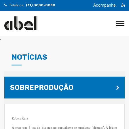
Acompanhe:
Telefone.:
(11) 3030-0030
,
NOTÍCIAS
SOBREPRODUÇÃO
Robert Kurz
A crise traz à luz do dia que no capitalismo se produziu “demais”. A lógica