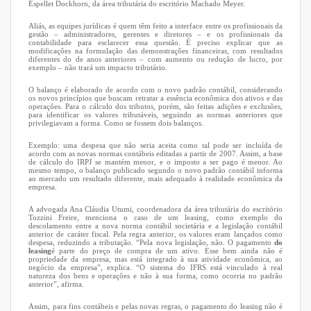
Espellet Dockhorn, da área tributária do escritório Machado Meyer.
Aliás, as equipes jurídicas é quem têm feito a interface entre os profissionais da
gestão – administradores, gerentes e diretores – e os profissionais da
contabilidade para esclarecer essa questão. É preciso explicar que as
modificações na formulação das demonstrações financeiras, com resultados
diferentes do de anos anteriores – com aumento ou redução de lucro, por
exemplo – não trará um impacto tributário.
O balanço é elaborado de acordo com o novo padrão contábil, considerando
os novos princípios que buscam retratar a essência econômica dos ativos e das
operações. Para o cálculo dos tributos, porém, são feitas adições e exclusões,
para identificar os valores tributáveis, seguindo as normas anteriores que
privilegiavam a forma. Como se fossem dois balanços.
Exemplo: uma despesa que não seria aceita como tal pode ser incluída de
acordo com as novas normas contábeis editadas a partir de 2007. Assim, a base
de cálculo do IRPJ se mantém menor, e o imposto a ser pago é menor. Ao
mesmo tempo, o balanço publicado segundo o novo padrão contábil informa
ao mercado um resultado diferente, mais adequado à realidade econômica da
empresa.
A advogada Ana Cláudia Utumi, coordenadora da área tributária do escritório
Tozzini Freire, menciona o caso de um leasing, como exemplo do
descolamento entre a nova norma contábil societária e a legislação contábil
anterior de caráter fiscal. Pela regra anterior, os valores eram lançados como
despesa, reduzindo a tributação. “Pela nova legislação, não. O pagamento
do
leasing
é parte do preço de compra de um ativo. Esse bem ainda não é
propriedade da empresa, mas está integrado à sua atividade econômica, ao
negócio da empresa”, explica. “O sistema do IFRS está vinculado à real
natureza dos bens e operações e não à sua forma, como ocorria no padrão
anterior”, afirma.
Assim, para fins contábeis e pelas novas regras, o pagamento do leasing não é