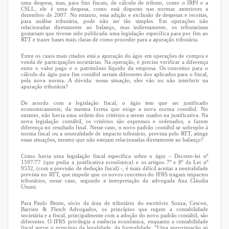
uma despesa, mas, para fins fiscais, de cálculo de tributo, como o IRPJ e a
CSLL, ele é uma despesa, como está disposto nas normas anteriores a
dezembro de 2007. No entanto, essa adição e exclusão de despesas e receitas,
para análise tributária, pode não ser tão simples. Em operações não
relacionadas diretamente ao balanço, mas indiretamente, os tributaristas
gostariam que tivesse sido publicada uma legislação específica para por fim ao
RTT e trazer bases mais claras de como proceder para a apuração tributária.
Entre os casos mais citados está a apuração do ágio em operações de compra e
venda de participações societárias. Na operação, é preciso verificar a diferença
entre o valor pago e o patrimônio líquido da empresa. Os conceitos para o
cálculo do ágio para fim contábil seriam diferentes dos aplicados para o fiscal,
pela nova norma. A dúvida: nessa situação, eles vão ou não interferir na
apuração tributária?
De acordo com a legislação fiscal, o ágio tem que ser justificado
economicamente, da mesma forma que exige a nova norma contábil. No
entanto, não havia uma ordem dos critérios a serem usados na justificativa. Na
nova legislação contábil, os critérios são expressos e ordenados, e fazem
diferença no resultado final. Nesse caso, o novo padrão contábil se sobrepõe à
norma fiscal ou a neutralidade de impacto tributário, prevista pelo RTT, atinge
essas situações, mesmo que não estejam relacionadas diretamente ao balanço?
Como havia uma legislação fiscal específica sobre o ágio – Decreto-lei nº
1597/77 (que pedia a justificativa econômica) e os artigos 7º e 8º da Lei nº
9532, (com a previsão de dedução fiscal) -, é mais difícil aceitar a neutralidade
prevista no RTT, que impede que os novos conceitos do IFRS tragam impactos
tributários, nesse caso, segundo a interpretação da advogada Ana Cláudia
Utumi.
Para Paulo Bento, sócio da área de tributário do escritório Souza, Cescon,
Barrieu & Flesch Advogados, os princípios que regem a contabilidade
societária e a fiscal, principalmente com a adoção do novo padrão contábil, são
diferentes. O IFRS privilegia a essência econômica, enquanto a contabilidade
fiscal segue o princípio da legalidade, da formalidade. “Uma aproximação só