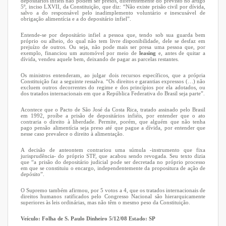
depositários infiéis não podem ser presos, diferentemente do previsto no artigo
5º, inciso LXVII, da Constituição, que diz: “Não existe prisão civil por dívida,
salvo a do responsável pelo inadimplemento voluntário e inescusável de
obrigação alimentícia e a do depositário infiel”.
Entende-se por depositário infiel a pessoa que, tendo sob sua guarda bem
próprio ou alheio, do qual não tem livre disponibilidade, dele se desfaz em
prejuízo de outros. Ou seja, não pode mais ser presa uma pessoa que, por
exemplo, financiou um automóvel por meio de
leasing
e, antes de quitar a
dívida, vendeu aquele bem, deixando de pagar as parcelas restantes.
Os ministros entenderam, ao julgar dois recursos específicos, que a própria
Constituição faz a seguinte ressalva. “Os direitos e garantias expressos (…) não
excluem outros decorrentes do regime e dos princípios por ela adotados, ou
dos tratados internacionais em que a República Federativa do Brasil seja parte”.
Acontece que o Pacto de São José da Costa Rica, tratado assinado pelo Brasil
em 1992, proíbe a prisão de depositários infiéis, por entender que o ato
contraria o direito à liberdade. Permite, porém, que alguém que não tenha
pago pensão alimentícia seja preso até que pague a dívida, por entender que
nesse caso prevalece o direito à alimentação.
A decisão de anteontem contrariou uma súmula -instrumento que fixa
jurisprudência- do próprio STF, que acabou sendo revogada. Seu texto dizia
que “a prisão do depositário judicial pode ser decretada no próprio processo
em que se constituiu o encargo, independentemente da propositura de ação de
depósito”.
O Supremo também afirmou, por 5 votos a 4, que os tratados internacionais de
direitos humanos ratificados pelo Congresso Nacional são hierarquicamente
superiores às leis ordinárias, mas não têm o mesmo peso da Constituição.
Veículo: Folha de S. Paulo
Dinheiro
5/12/08
Estado: SP